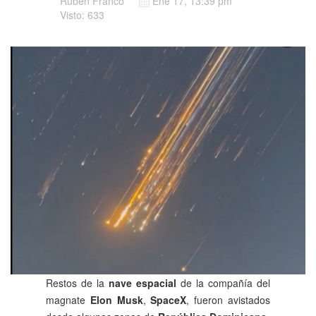
Rubén Franco
Ene 17, 13:39 pm
Visto: 633
Restos de la
nave espacial
de la compañía del
magnate
Elon Musk
,
SpaceX
, fueron avistados