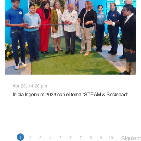
Abr 20, 14:26 pm
Inicia Ingenium 2023 con el tema "STEAM & Sociedad"
Siguien
1
2
3
4
5
6
7
8
9
10