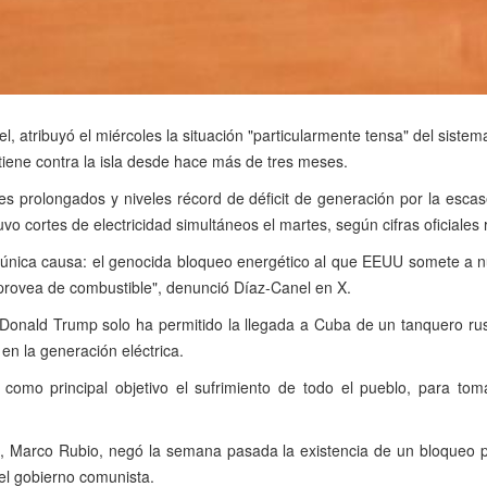
, atribuyó el miércoles la situación "particularmente tensa" del sistema
iene contra la isla desde hace más de tres meses.
s prolongados y niveles récord de déficit de generación por la escase
vo cortes de electricidad simultáneos el martes, según cifras oficiales 
 única causa: el genocida bloqueo energético al que EEUU somete a 
 provea de combustible", denunció Díaz-Canel en X.
 Donald Trump solo ha permitido la llegada a Cuba de un tanquero r
 en la generación eléctrica.
 como principal objetivo el sufrimiento de todo el pueblo, para tom
e, Marco Rubio, negó la semana pasada la existencia de un bloqueo pet
del gobierno comunista.