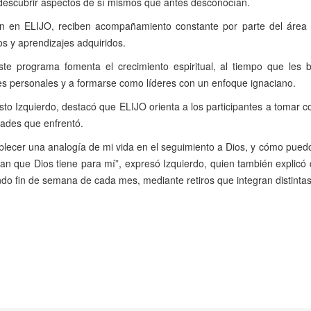
y descubrir aspectos de sí mismos que antes desconocían.
ión en ELIJO, reciben acompañamiento constante por parte del área d
os y aprendizajes adquiridos.
ste programa fomenta el crecimiento espiritual, al tiempo que les b
s personales y a formarse como líderes con un enfoque ignaciano.
sto Izquierdo, destacó que ELIJO orienta a los participantes a tomar 
ltades que enfrentó.
blecer una analogía de mi vida en el seguimiento a Dios, y cómo puedo
an que Dios tiene para mí”, expresó Izquierdo, quien también explicó
do fin de semana de cada mes, mediante retiros que integran distinta