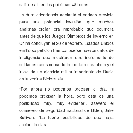
salir de allí en las próximas 48 horas.
La dura advertencia ade­lantó el periodo previsto
para una potencial inva­sión, que muchos
analistas creían era improbable que ocurriera
antes de que los Juegos Olímpicos de Invier­no en
China concluyan el 20 de febrero. Estados Uni­dos
emitió su petición tras conocerse nuevos datos de
inteligencia que mostraron otro incremento de
solda­dos rusos cerca de la fron­tera ucraniana y el
inicio de un ejercicio militar impor­tante de Rusia
en la vecina Bielorrusia.
“Por ahora no podemos precisar el día, ni
podemos precisar la hora, pero es­ta es una
posibilidad muy, muy evidente”, aseveró el
consejero de seguridad na­cional de Biden, Jake
Sulli­van. “La fuerte posibilidad de que haya
acción, la clara