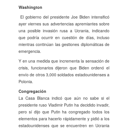
Washington
El gobierno del presidente Joe Biden intensificó
ayer viernes sus advertencias apremiantes sobre
una po­sible invasión rusa a Ucra­nia, indicando
que po­dría ocurrir en cuestión de días, incluso
mientras con­tinúan las gestiones diplo­máticas de
emergencia.
Y en una medida que in­crementa la sensación de
crisis, funcionarios dijeron que Biden ordenó el
en­vío de otros 3,000 solda­dos estadounidenses a
Po­lonia.
Congregación
La Casa Blanca indicó que aún no sabe si el
presiden­te ruso Vladimir Putin ha decidido invadir,
pero sí dijo que Putin ha congre­gado todos los
elementos para hacerlo rápidamente y pidió a los
estadouniden­ses que se encuentren en Ucrania