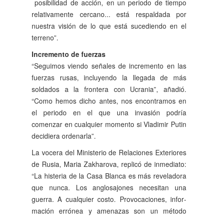
posibilidad de acción, en un periodo de tiempo
relativa­mente cercano... está res­paldada por
nuestra visión de lo que está sucediendo en el
terreno”.
Incremento de fuerzas
“Seguimos viendo señales de incremento en las
fuer­zas rusas, incluyendo la lle­gada de más
soldados a la frontera con Ucrania”, aña­dió.
“Como hemos dicho antes, nos encontramos en
el periodo en el que una in­vasión podría
comenzar en cualquier momento si Vla­dimir Putin
decidiera orde­narla”.
La vocera del Ministerio de Relaciones Exteriores
de Rusia, Maria Zakharova, re­plicó de inmediato:
“La his­teria de la Casa Blanca es más reveladora
que nun­ca. Los anglosajones necesi­tan una
guerra. A cualquier costo. Provocaciones, infor­
mación errónea y amena­zas son un método