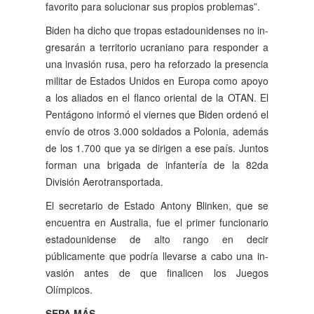
favorito para solucionar sus propios problemas”.
Biden ha dicho que tro­pas estadounidenses no in­
gresarán a territorio ucra­niano para responder a
una invasión rusa, pero ha re­forzado la presencia
militar de Estados Unidos en Euro­pa como apoyo
a los alia­dos en el flanco oriental de la OTAN. El
Pentágono in­formó el viernes que Biden ordenó el
envío de otros 3.000 soldados a Polonia, además
de los 1.700 que ya se dirigen a ese país. Juntos
forman una brigada de in­fantería de la 82da
División Aerotransportada.
El secretario de Estado Antony Blinken, que se
en­cuentra en Australia, fue el primer funcionario
estado­unidense de alto rango en decir
públicamente que po­dría llevarse a cabo una in­
vasión antes de que finali­cen los Juegos
Olímpicos.
SEPA MÁS