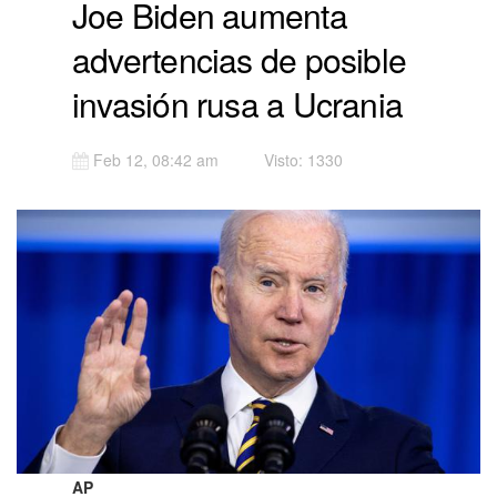
Joe Biden aumenta
advertencias de po­sible
invasión rusa a Ucra­nia
Feb 12, 08:42 am
Visto: 1330
AP