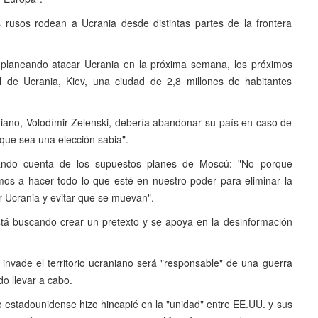
rusos rodean a Ucrania desde distintas partes de la frontera
 planeando atacar Ucrania en la próxima semana, los próximos
l de Ucrania, Kiev, una ciudad de 2,8 millones de habitantes
niano, Volodímir Zelenski, debería abandonar su país en caso de
 que sea una elección sabia".
ando cuenta de los supuestos planes de Moscú: "No porque
mos a hacer todo lo que esté en nuestro poder para eliminar la
r Ucrania y evitar que se muevan".
stá buscando crear un pretexto y se apoya en la desinformación
 invade el territorio ucraniano será "responsable" de una guerra
do llevar a cabo.
io estadounidense hizo hincapié en la "unidad" entre EE.UU.
y sus