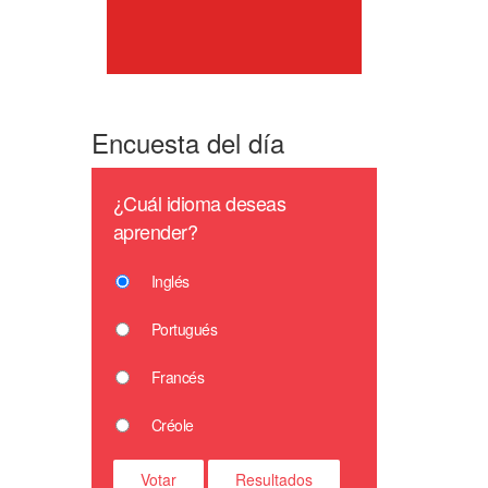
Encuesta del día
¿Cuál idioma deseas
aprender?
Inglés
Portugués
Francés
Créole