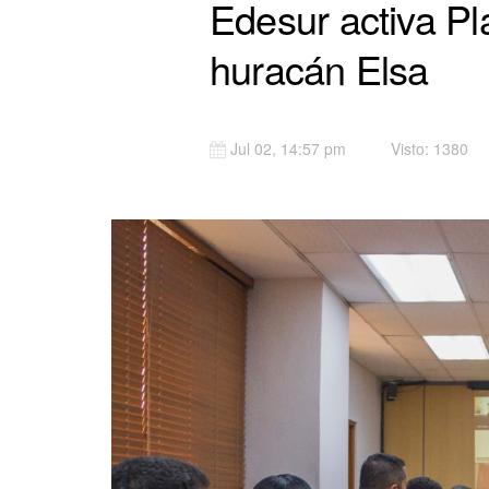
Edesur activa Pl
huracán Elsa
Jul 02, 14:57 pm
Visto: 1380