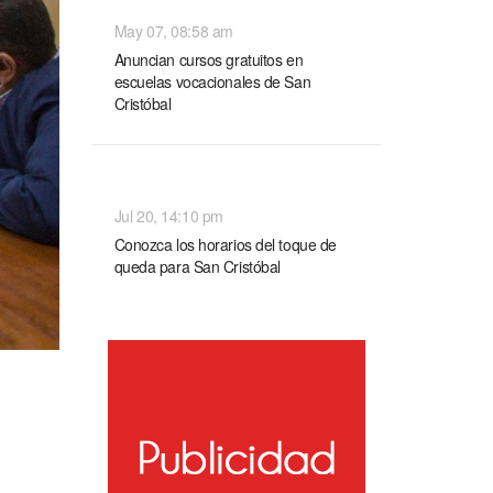
NACIONALES
May 07, 08:58 am
Anuncian cursos gratuitos en
escuelas vocacionales de San
Cristóbal
NACIONALES
Jul 20, 14:10 pm
Conozca los horarios del toque de
queda para San Cristóbal