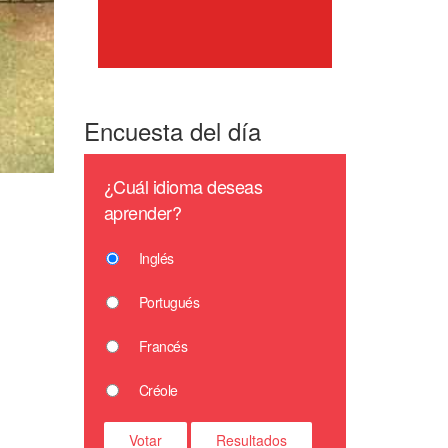
Encuesta del día
¿Cuál idioma deseas
aprender?
Inglés
Portugués
Francés
Créole