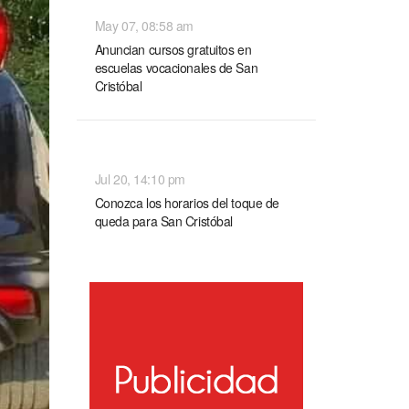
NACIONALES
May 07, 08:58 am
Anuncian cursos gratuitos en
escuelas vocacionales de San
Cristóbal
NACIONALES
Jul 20, 14:10 pm
Conozca los horarios del toque de
queda para San Cristóbal