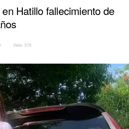
n Hatillo fallecimiento de
años
m
Visto: 578