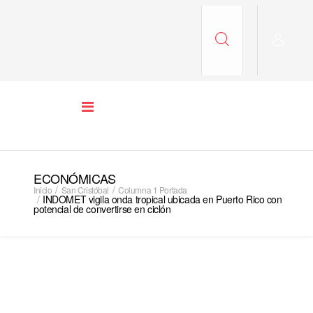
ECONÓMICAS
Inicio
San Cristóbal
Columna 1 Portada
INDOMET vigila onda tropical ubicada en Puerto Rico con
potencial de convertirse en ciclón
COLUMNA 1 PORTADA