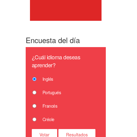
Encuesta del día
¿Cuál idioma deseas
aprender?
Inglés
Portugués
Francés
Créole