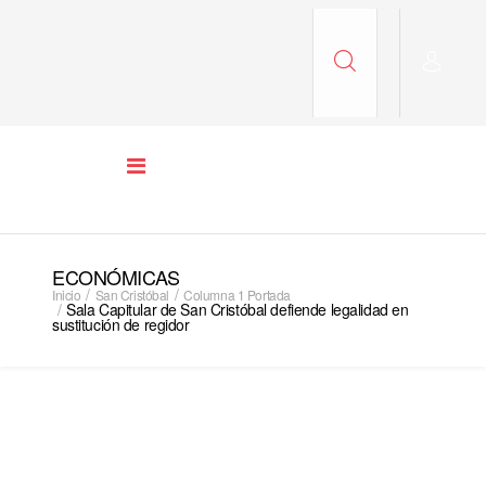
ECONÓMICAS
Inicio
San Cristóbal
Columna 1 Portada
Sala Capitular de San Cristóbal defiende legalidad en
sustitución de regidor
COLUMNA 1 PORTADA