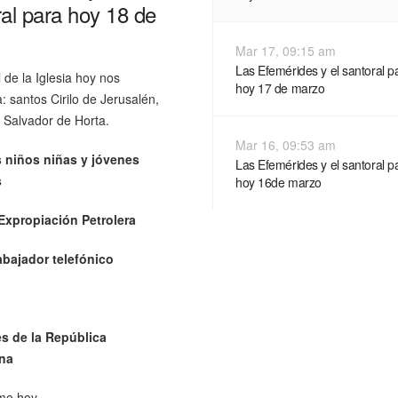
al para hoy 18 de
Mar 17, 09:15 am
Las Efemérides y el santoral p
l de la Iglesia hoy nos
hoy 17 de marzo
: santos Cirilo de Jerusalén,
 Salvador de Horta.
Mar 16, 09:53 am
s niños niñas y jóvenes
Las Efemérides y el santoral p
s
hoy 16de marzo
 Expropiación Petrolera
rabajador telefónico
s de la
República
na
mo hoy