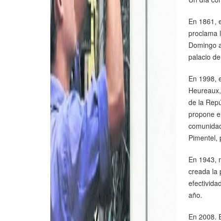
En 1861, 
proclama 
Domingo a
palacio de
En 1998, e
Heureaux,
de la Repú
propone e
comunidad
Pimentel, 
En 1943, m
creada la 
efectivida
año.
En 2008. 