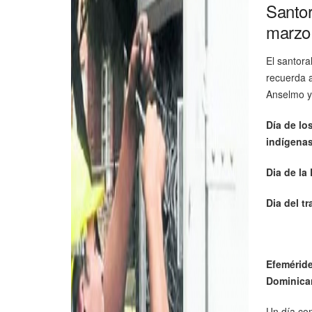
Santor
marzo
El santora
recuerda a
Anselmo y
Día de lo
indígena
Dia de la
Dia del t
Efeméride
Dominica
Un día co