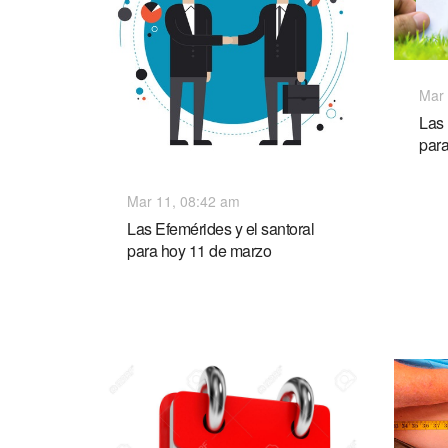
Mar 
Las 
par
Mar 11, 08:42 am
Las Efemérides y el santoral
para hoy 11 de marzo