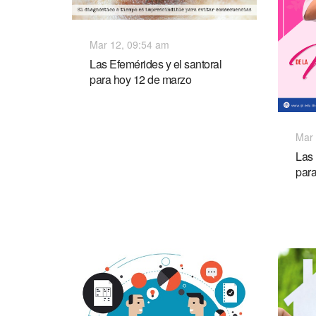
Mar 12, 09:54 am
Las Efemérides y el santoral
para hoy 12 de marzo
Mar 
Las 
para