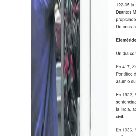
122-05 la
Distritos 
propiciado
Democracia
Efeméride
Un día co
En 417, Z
Pontífice d
asumió su
En 1922, 
sentenciad
la India, 
civil.
En 1936, N