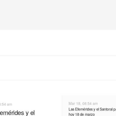
Mar 18, 08:54 am
8:54 am
Las Efemérides y el Santoral p
emérides y el
hoy 18 de marzo