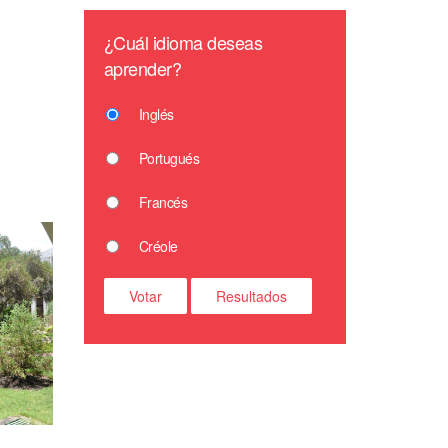
¿Cuál idioma deseas
aprender?
Inglés
Portugués
Francés
Créole