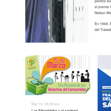
político s
el premio
Nelson Ma
En 1949, 
del Tratad
Mar 15, 08:59 am
Las Efemérides y el santoral