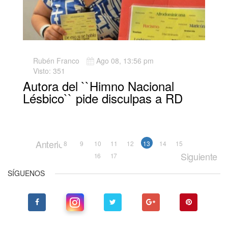
Rubén Franco
Ago 08, 13:56 pm
Visto: 351
Autora del ``Himno Nacional
Lésbico`` pide disculpas a RD
Anterior
8
9
10
11
12
13
14
15
Siguiente
16
17
SÍGUENOS