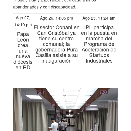
abandonados y con discapacidad.
Ago 27,
Ago 26, 14:05 pm
Ago 25, 11:24 am
14:19 pm
El sector Conani en
IPL participa
San Cristóbal ya
en la puesta en
Papa
tiene su centro
marcha del
León
comunal; la
Programa de
crea
gobernadora Pura
Aceleración de
una
Casilla asiste a su
Startups
nueva
inauguración
Industriales
diócesis
en RD